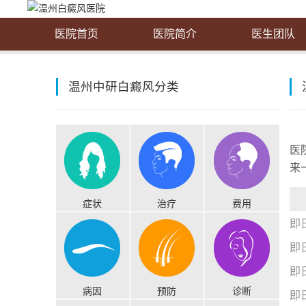
医院首页
医院简介
医生团队
温州中研白癜风分类
医
来
症状
治疗
费用
即
即
即
病因
预防
诊断
即