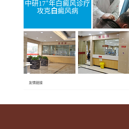
+
中研
17
年白癜风诊疗
攻克
白
癜风病
友情链接