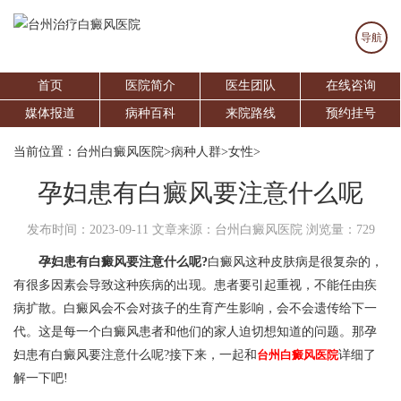
导航
首页
医院简介
医生团队
在线咨询
媒体报道
病种百科
来院路线
预约挂号
当前位置：
台州白癜风医院
>
病种人群
>
女性
>
孕妇患有白癜风要注意什么呢
发布时间：2023-09-11
文章来源：台州白癜风医院
浏览量：729
孕妇患有白癜风要注意什么呢?
白癜风这种皮肤病是很复杂的，
有很多因素会导致这种疾病的出现。患者要引起重视，不能任由疾
病扩散。白癜风会不会对孩子的生育产生影响，会不会遗传给下一
代。这是每一个白癜风患者和他们的家人迫切想知道的问题。那孕
妇患有白癜风要注意什么呢?接下来，一起和
台州白癜风医院
详细了
解一下吧!