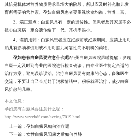
其恰是机体对营养物质需求量增大的阶段，所以应及时补充胎儿发
育所需要的营养素。孕妇白癜风患者要重视饮食均衡，营养丰富。
3、端正观点：白癜风具有一定的遗传性。但患者及其家属不必
担心白斑病一定会遗传给下一代。其机率很小。
4、谨慎用药：白癜风患者应在妊娠前或妊娠期间。应禁止用对
胎儿有影响和慎用或不用对胎儿可靠性尚不明确的药物。
孕妇患有白癜风要注意什么呢?
台州白癜风医院温暖提醒：发现
白斑一定及时到专业的医院进行检查确诊，由专业医生制定合适的
治疗方案，避免误诊误治。治疗白癜风要有健康的心态，多和医生
交流，不要让自己长期处于消极情绪中。积极就医治疗，减少白癜
风扩散的几率。
本文信息：
孕妇患有白癜风要注意什么呢
：
http://www.wzzybdf.com/nvxing/7019.html
上一篇：
孕妇白癜风如何治疗呢
下一篇：
女性白癜风阳康之后如何养肺